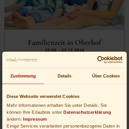
Familienzeit in Oberhof
29.06. - 22.12.2026
Zeit für Urlaub mit der Familie.
Ihr
Angebot inklusive
3-Gang-Genussmenüs am
Zustimmung
Details
Über Cookies
Abend
und 4 Stunden
Eintritt
in das
Schwimmbad des
H2Oberhof Wellness &
Erlebnisbades.
Mit ihrer Oberhofer
Diese Webseite verwendet Cookies
Gästekarte erkunden Sie tagsüber die
Ferienregion Oberhof. Geführte Wanderungen
Mehr Informationen erhalten Sie unter Details. Sie
sind inklusive, viele weitere Freizeitangebote
können Ihre Erlaubnis unter
Datenschutzerklärung
können Sie vergünstigt nutzen.
ändern.
Impressum
Einige Services verarbeiten personenbezogene Daten in