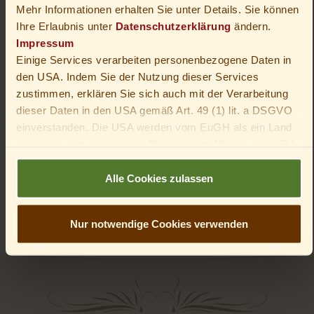
von Ihrem Hotel in Oberhof entfernt.
Mehr Informationen erhalten Sie unter Details. Sie können
Ihre Erlaubnis unter
Datenschutzerklärung
ändern.
Impressum
Einige Services verarbeiten personenbezogene Daten in
den USA. Indem Sie der Nutzung dieser Services
zustimmen, erklären Sie sich auch mit der Verarbeitung
dieser Daten in den USA gemäß Art. 49 (1) lit. a DSGVO
einverstanden. Die USA werden vom EuGH als ein Land
mit einem unzureichenden Datenschutz-Niveau nach EU-
Standards angesehen. Insbesondere besteht das Risiko,
dass die Daten von US-Behörden zu Kontroll- und
Alle Cookies zulassen
Überwachungszwecken verarbeitet werden – unter
Umständen ohne die Möglichkeit eines Rechtsbehelfs.
Nur notwendige Cookies verwenden
Du bist unter 16 Jahre alt? Dann kannst du nicht in
optionale Services einwilligen. Du kannst deine Eltern
oder Erziehungsberechtigten bitten, mit dir in diese
Services einzuwilligen.