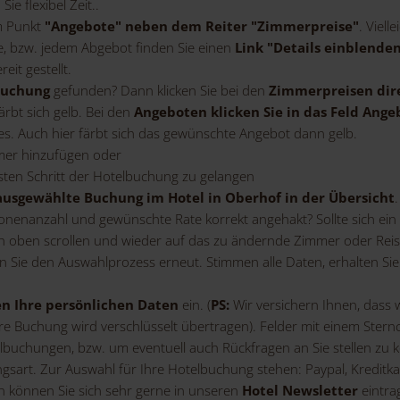
ie flexibel Zeit..
m Punkt
"Angebote" neben dem Reiter "Zimmerpreise"
. Viell
te, bzw. jedem Abgebot finden Sie einen
Link "Details einblende
eit gestellt.
buchung
gefunden? Dann klicken Sie bei den
Zimmerpreisen dire
ärbt sich gelb. Bei den
Angeboten klicken Sie in das Feld Ang
s. Auch hier färbt sich das gewünschte Angebot dann gelb.
mer hinzufügen oder
en Schritt der Hotelbuchung zu gelangen
ausgewählte Buchung im Hotel in Oberhof in der Übersicht
sonenanzahl und gewünschte Rate korrekt angehakt? Sollte sich ein
ch oben scrollen und wieder auf das zu ändernde Zimmer oder Reise
 Sie den Auswahlprozess erneut. Stimmen alle Daten, erhalten Sie
en Ihre persönlichen Daten
ein. (
PS:
Wir versichern Ihnen, dass 
e Buchung wird verschlüsselt übertragen). Felder mit einem Sternch
lbuchungen, bzw. um eventuell auch Rückfragen an Sie stellen zu 
gsart. Zur Auswahl für Ihre Hotelbuchung stehen: Paypal, Kreditka
n können Sie sich sehr gerne in unseren
Hotel Newsletter
eintra