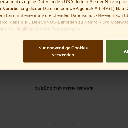
 personenbezogene Daten in den USA. Indem Sie der Nutzung di
er Verarbeitung dieser Daten in den USA gemäß Art. 49 (1) lit. 
n Land mit einem unzureichenden Datenschutz-Niveau nach E
siko, dass die Daten von US-Behörden zu Kontroll- und Überwa
ne die Möglichkeit eines Rechtsbehelfs.
ann kannst du nicht in optionale Services einwilligen. Du kannst 
, mit dir in diese Services einzuwilligen.
Nur notwendige Cookies
A
verwenden
ZURÜCK ZUR SEITE: SERVICE