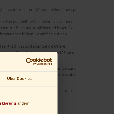
über zu informieren. Wir empfehlen Ihnen, je
ch eine persönliche Nachricht mitzusenden
tionen zur Buchung sorgfältig und haken Sie
ormationen klicken Sie einfach auf den
d im Anschluss schließen Sie die Online
 unverbindliche Anfrage zu senden. Mit dem
stem eine Erfolgsmeldung über den Versand
e Buchungsbestätigung
, spätestestens aber
Über Cookies
ionen zu Ihrem geplanten Urlaub bei uns in
rklärung
ändern.
h