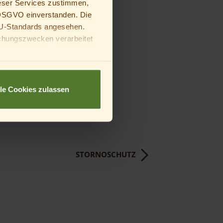
eser Services zustimmen,
a DSGVO einverstanden. Die
U-Standards angesehen.
chungszwecken verarbeitet
deine Eltern oder
lle Cookies zulassen
STORNOSCHUTZ