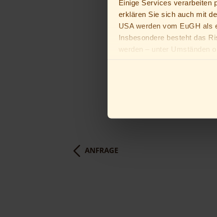
Einige Services verarbeiten
erklären Sie sich auch mit d
USA werden vom EuGH als ei
Insbesondere besteht das Ri
werden – unter Umständen oh
Du bist unter 16 Jahre alt? D
Erziehungsberechtigten bitten
ANFRAGE