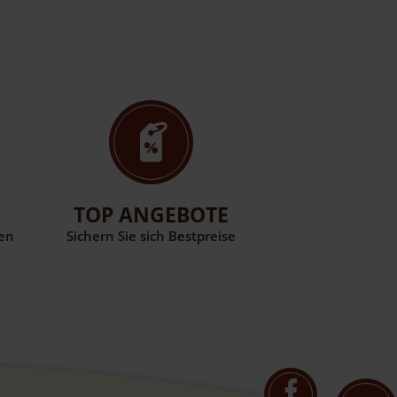
TOP ANGEBOTE
WINT
ren
Sichern Sie sich Bestpreise
Winter am Grenz