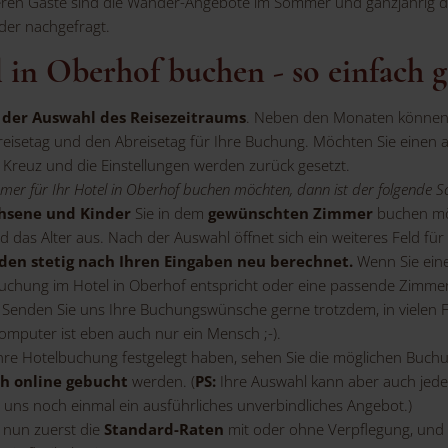
eren Gäste sind die Wander-Angebote im Sommer und ganzjährig di
der nachgefragt.
 in Oberhof buchen - so einfach g
t der Auswahl des Reisezeitraums
. Neben den Monaten können S
nreisetag und den Abreisetag für Ihre Buchung. Möchten Sie einen 
 Kreuz und die Einstellungen werden zurück gesetzt.
mmer für Ihr Hotel in Oberhof buchen möchten, dann ist der folgende S
chsene und Kinder
Sie in dem
gewünschten Zimmer
buchen möc
 das Alter aus. Nach der Auswahl öffnet sich ein weiteres Feld fü
en stetig nach Ihren Eingaben neu berechnet.
Wenn Sie eine
hung im Hotel in Oberhof entspricht oder eine passende Zimmerkate
. Senden Sie uns Ihre Buchungswünsche gerne trotzdem, in vielen 
mputer ist eben auch nur ein Mensch ;-).
re Hotelbuchung festgelegt haben, sehen Sie die möglichen Buchungs
ch online gebucht
werden. (
PS:
Ihre Auswahl kann aber auch jeder
n uns noch einmal ein ausführliches unverbindliches Angebot.)
 nun zuerst die
Standard-Raten
mit oder ohne Verpflegung, und 