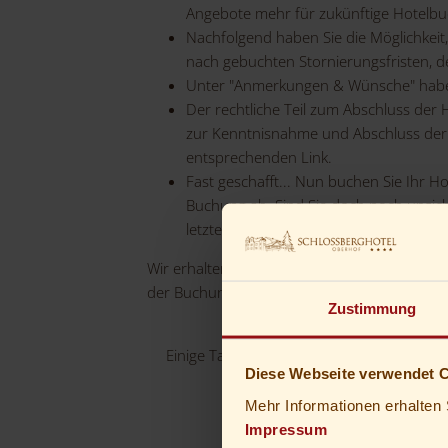
Angebote mehr für zukünftige Hotelb
Nachfolgend haben Sie die Möglichkeit
nach gebuchten Stornierungsfristen, d
Unter "Anmerkungen & Wünsche" haben 
Der rechtliche Teil zum Abschluss der 
zur Kenntnisnahme und Abschluss der 
entsprechenden Link.
Fast geschafft... Nun buchen Sie Ihr H
Buchung ab. Sind Sie doch noch unsich
letzten Klick haben Sie es geschafft.
Wir erhalten in wenigen Sekunden Ihre
Onlin
der Buchung. Zu unseren Rezeptionszeiten erh
Zustimmung
Einige Tage vor Ihrer Anreise senden wir 
Diese Webseite verwendet 
Mehr Informationen erhalten 
Impressum