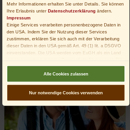
Mehr Informationen erhalten Sie unter Details. Sie können
Ihre Erlaubnis unter
Datenschutzerklärung
ändern.
Impressum
Einige Services verarbeiten personenbezogene Daten in
den USA. Indem Sie der Nutzung dieser Services
Angebote für Wanderer
zustimmen, erklären Sie sich auch mit der Verarbeitung
dieser Daten in den USA gemäß Art. 49 (1) lit. a DSGVO
einverstanden. Die USA werden vom EuGH als ein Land
mit einem unzureichenden Datenschutz-Niveau nach EU-
Standards angesehen. Insbesondere besteht das Risiko,
dass die Daten von US-Behörden zu Kontroll- und
Alle Cookies zulassen
Überwachungszwecken verarbeitet werden – unter
Umständen ohne die Möglichkeit eines Rechtsbehelfs.
Nur notwendige Cookies verwenden
Du bist unter 16 Jahre alt? Dann kannst du nicht in
optionale Services einwilligen. Du kannst deine Eltern
oder Erziehungsberechtigten bitten, mit dir in diese
Services einzuwilligen.