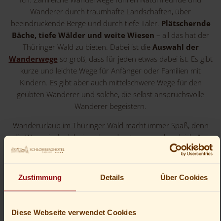
Wanderer durch traumhafte Landschaften, über
beeindruckende Berge und durch tiefe Täler.
Plätschernde
Bäche, tiefe Wälder und weite Wiesen
– all das hat der
Thüringer Wald zu bieten. Dabei ist die
Auswahl der
Wanderwege
so groß, dass für jeden etwas dabei ist. Es gibt
kurze und leichte Wege für Anfänger oder Familien mit
Kindern. Es gibt aber auch mittelschwere Wege für den
geübten Wanderer und solche, die selbst anspruchsvolle
Wanderer begeistern.
Wanderurlaub im Thüringer Wald macht immer Spaß, denn
die Wege sind erlebnisreich und entspannend zugleich.
Im
Herzen dieses Wanderparadieses liegt Oberhof.
Die
Region um Oberhof und Wandern gehören einfach
zusammen! Denn in unmittelbarer Nähe liegt der berühmte
Zustimmung
Details
Über Cookies
Rennsteig, und fast jeder passionierte Wanderer träumt
davon, einmal auf dem Fernwanderweg Rennsteig wandern
zu können.
Diese Webseite verwendet Cookies