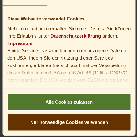
Natürlich beraten wir Sie auch gerne telefonisch
unter
036842/52990
.
Diese Webseite verwendet Cookies
Mehr Informationen erhalten Sie unter Details. Sie können
Ihre Erlaubnis unter
Datenschutzerklärung
ändern.
Alle Preise gelten zuzüglich
Kurtaxe* der Stadt
Impressum
Oberhof
:
Einige Services verarbeiten personenbezogene Daten in
den USA. Indem Sie der Nutzung dieser Services
Erwachsener pro Tag: € 3,00
zustimmen, erklären Sie sich auch mit der Verarbeitung
Kinder (7-16 Jahre) pro Tag: € 1,50
dieser Daten in den USA gemäß Art. 49 (1) lit. a DSGVO
Schwerbehinderte** pro Tag: € 1,50
einverstanden. Die USA werden vom EuGH als ein Land
mit einem unzureichenden Datenschutz-Niveau nach EU-
Im Rahmen der Kurtaxe erhalten Sie in Oberhof die
Standards angesehen. Insbesondere besteht das Risiko,
Gästekarte Oberhof
ohne weitere Kosten. Eine
dass die Daten von US-Behörden zu Kontroll- und
Alle Cookies zulassen
personalisierte Gästekarte, mit der Sie jede Menge
Überwachungszwecken verarbeitet werden – unter
Urlaubs-Zusatzleistungen gratis oder vergünstigt
Umständen ohne die Möglichkeit eines Rechtsbehelfs.
erhalten.
Nur notwendige Cookies verwenden
Du bist unter 16 Jahre alt? Dann kannst du nicht in
optionale Services einwilligen. Du kannst deine Eltern