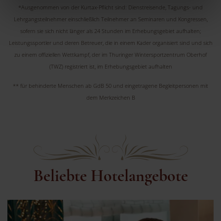
oder Erziehungsberechtigten bitten, mit dir in diese
*Ausgenommen von der Kurtax-Pflicht sind: Dienstreisende, Tagungs- und
Services einzuwilligen.
Lehrgangsteilnehmer einschließlich Teilnehmer an Seminaren und Kongressen,
sofern sie sich nicht länger als 24 Stunden im Erhebungsgebiet aufhalten;
Leistungssportler und deren Betreuer, die in einem Kader organisiert sind und sich
zu einem offiziellen Wettkampf, der im Thuringer Wintersportzentrum Oberhof
(TWZ) registriert ist, im Erhebungsgebiet aufhalten
** für behinderte Menschen ab GdB 50 und eingetragene Begleitpersonen mit
dem Merkzeichen B
Beliebte Hotelangebote