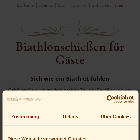
Startseite
Oberhof
Sport in Oberhof
Biathlon-Schießen
Biathlonschießen für
Gäste
Sich wie ein Biathlet fühlen
Gehören Sie auch zu dem großen Teil der Bevölkerung, der
Jahr für Jahr mit großem Interesse die Biathlon-Weltcups
verfolgt und sich fragt, wie man so kleine Scheiben aus einer
so großen Distanz treffen kann? Dann sind Sie beim
Zustimmung
Details
Über Cookies
Biathlonschießen für Gäste
in Oberhof
genau richtig.
Hier können Sie selbst einmal ausprobieren, wie schwierig das
Biathlonschießen ist oder ob es Ihnen leicht fällt die doch
Diese Webseite verwendet Cookies