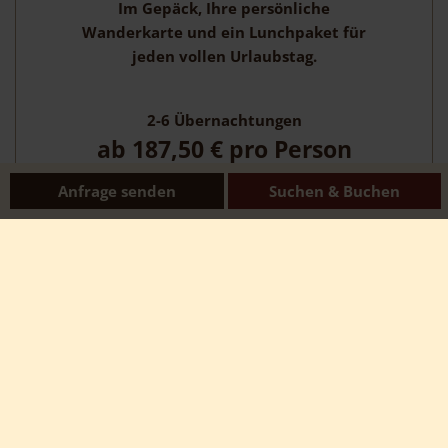
Im Gepäck, Ihre persönliche
Wanderkarte und ein Lunchpaket für
jeden vollen Urlaubstag.
2-6
Übernachtungen
ab
187,50 €
pro Person
Anfrage senden
Suchen & Buchen
ZUM ANGEBOT
Biathlonschießen für Gruppen