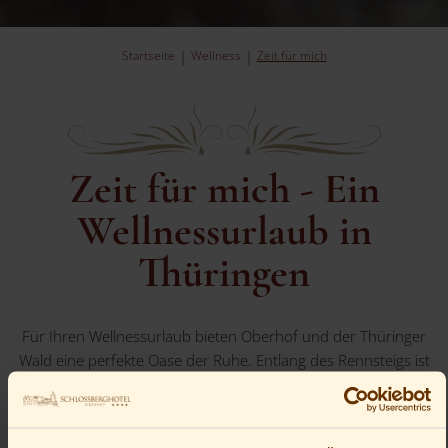
Startseite
Wellness
Zeit für mich
Zeit für mich - Ein
Wellnessurlaub in
Thüringen
Für Ihren Wellnessurlaub bieten Oberhof und der Thüringer
Wald eine perfekte Oase der Ruhe. Entlang des Rennsteigs ist
Wellness weit mehr als
Massagen und Beauty-
Behandlungen oder schwimmen
. Natürlich gehören diese
Wellnessangebote einfach dazu. Das
Klima auf den Höhen