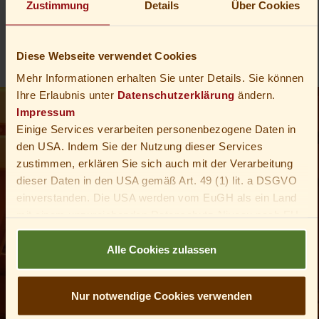
des Thüringer Waldes ist allergenarm und extrem
Zustimmung
Details
Über Cookies
schadstofffrei
. Sie ergänzen Ihren Wellnesstag einfach um
ein paar gemütliche
Wanderungen rund um Oberhof
und
Diese Webseite verwendet Cookies
erleben, was
Waldwellness
ist.
Mehr Informationen erhalten Sie unter Details. Sie können
Ihre Erlaubnis unter
Datenschutzerklärung
ändern.
Impressum
Einige Services verarbeiten personenbezogene Daten in
den USA. Indem Sie der Nutzung dieser Services
zustimmen, erklären Sie sich auch mit der Verarbeitung
dieser Daten in den USA gemäß Art. 49 (1) lit. a DSGVO
einverstanden. Die USA werden vom EuGH als ein Land
mit einem unzureichenden Datenschutz-Niveau nach EU-
Standards angesehen. Insbesondere besteht das Risiko,
Wellness
dass die Daten von US-Behörden zu Kontroll- und
Alle Cookies zulassen
Überwachungszwecken verarbeitet werden – unter
Umständen ohne die Möglichkeit eines Rechtsbehelfs.
Nur notwendige Cookies verwenden
Du bist unter 16 Jahre alt? Dann kannst du nicht in
optionale Services einwilligen. Du kannst deine Eltern