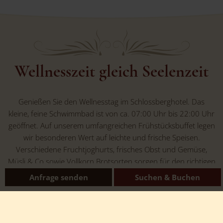
Wellnesszeit gleich Seelenzeit
Genießen Sie den Wellnesstag im Schlossberghotel. Das
kleine, feine Schwimmbad ist von ca. 07:00 Uhr bis 22:00 Uhr
geöffnet. Auf unserem umfangreichen Frühstücksbuffet legen
wir besonderen Wert auf leichte und frische Speisen.
Verschiedene Fruchtjoghurts, frisches Obst und Gemüse,
Müsli & Co sowie Vollkorn Brotsorten sorgen für den richtigen
Start in den Wellnesstag. Nach dem Frühstück empfehlen wir
Anfrage senden
Suchen & Buchen
einen ausgedehnten Wald-Spaziergang. Die besondere
Waldluft sorgt für eine gute Durchblutung, die ätherischen Öle
des Waldes lassen Sie in kürzester Zeit merklich entspannen.
Saunazeit ist ab 15:00 Uhr im Schlossberghotel. Eine