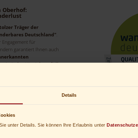
n Oberhof:
nderlust
tolzer Träger der
anderbares Deutschland"
.
ser Engagement für
ndern garantiert Ihnen auch
 anerkannten
 in jeder Hinsicht erfüllt
.
berstes Ziel, Ihren
gesslich wie möglich zu
e und Wünsche von
Details
iderte Dienstleistungen und
Cookies
begeisterte
arten
direkt im Hotel
Sie unter Details. Sie können Ihre Erlaubnis unter
Datenschutze
keten
für Ihre