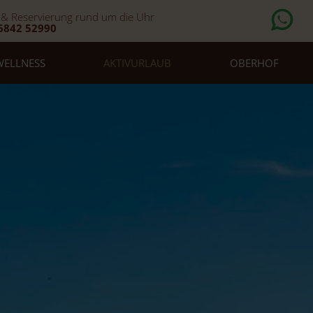
 & Reservierung rund um die Uhr
6842 52990
WELLNESS
AKTIVURLAUB
OBERHOF