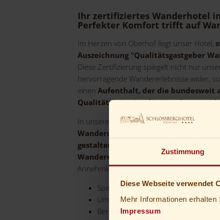
Ihr zertifiziertes Wanderhotel i
Perfekter Komfort trifft auf Wa
Im Herzen von Oberhof liegt unser Hotel,
s
Auszeichnung "Qualitätsgastgeber W
Diese Zertifizierung spiegelt nicht nur un
hervorragende Wandererlebnisse wider, so
einen
Aufenthalt, der die bundesweit
Qualitätskriterien für Wandergastgeber
In unserem Schlossberghotel ist es unser
o
Wanderurlaub so angenehm und unver
gestalten
. Wir verstehen die
Bedürfniss
Zustimmung
Wanderern
und bieten daher maßgeschne
Annehmlichkeiten:
Diese Webseite verwendet 
Spezialisierte
Angebote für Wander
Umfassende
Auswahl an Wanderk
Mehr Informationen erhalten 
Bereitstellung von
Verpflegungspa
Impressum