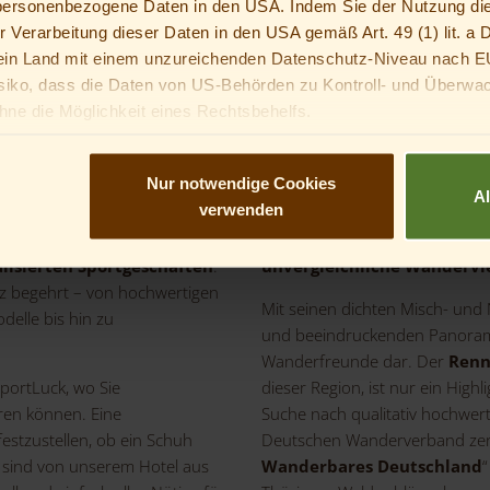
 personenbezogene Daten in den USA. Indem Sie der Nutzung di
r Wanderkleidung und
er Verarbeitung dieser Daten in den USA gemäß Art. 49 (1) lit. 
n Land mit einem unzureichenden Datenschutz-Niveau nach E
er Wanderschuhe
siko, dass die Daten von US-Behörden zu Kontroll- und Überwa
en
für Tageswanderungen
ne die Möglichkeit eines Rechtsbehelfs.
 Zimmer
ann kannst du nicht in optionale Services einwilligen. Du kannst 
er und vieles mehr
, mit dir in diese Services einzuwilligen.
Nur notwendige Cookies
A
verwenden
anderurlaub vergessen haben,
Der Thüringer Wald, ein Ju
lisierten Sportgeschäften
.
unvergleichliche Wandervie
rz begehrt – von hochwertigen
Mit seinen dichten Misch- und
elle bis hin zu
und beeindruckenden Panoramaa
Wanderfreunde dar. Der
Renn
SportLuck, wo Sie
dieser Region, ist nur ein Highl
en können. Eine
Suche nach qualitativ hochwer
estzustellen, ob ein Schuh
Deutschen Wanderverband zerti
e sind von unserem Hotel aus
Wanderbares Deutschland
“