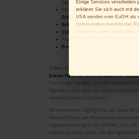
Tageswanderungen
Einige Services verarbeiten
Einrichtungen zum
Trocknen nasse
erklären Sie sich auch mit d
Schuhe
USA werden vom EuGH als ei
Schuhputzmaterial
zur Pflege Ihr
Insbesondere besteht das Ri
Individuelle Tourenempfehlung
werden – unter Umständen oh
Praktische
Schuhablage in jedem
Du bist unter 16 Jahre alt? D
Erste-Hilfe-Kits
speziell für Wander
Erziehungsberechtigten bitten
Sollten Sie doch einmal etwas für Ihren W
bietet Oberhof eine Auswahl an spezia
Dort finden Sie alles, was das Wandererhe
Wandersocken über die neuesten Schuhmod
Wanderstöcken und Hüten.
Ein besonderes Highlight ist das Geschäft 
Wanderschuhe der Marke Lowa ausprobier
Tageswanderung ist der perfekte Test, um f
wirklich zu Ihnen passt. Die Sportgeschäft