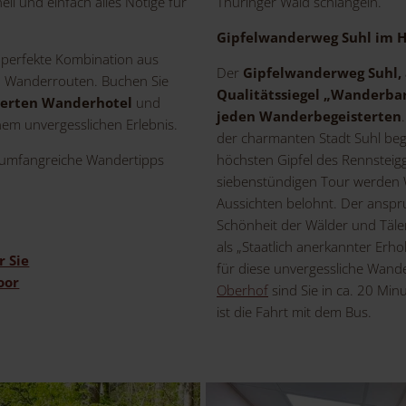
ll und einfach alles Nötige für
Thüringer Wald schlängeln.
Gipfelwanderweg Suhl im H
 perfekte Kombination aus
Der
Gipfelwanderweg Suhl,
n Wanderrouten. Buchen Sie
Qualitätssiegel „Wanderbar
zierten Wanderhotel
und
jeden Wanderbegeisterten
em unvergesslichen Erlebnis.
der charmanten Stadt Suhl begi
n umfangreiche Wandertipps
höchsten Gipfel des Rennsteig
siebenstündigen Tour werden
Aussichten belohnt. Der anspru
Schönheit der Wälder und Täle
als „Staatlich anerkannter Erh
r Sie
für diese unvergessliche Wan
oor
Oberhof
sind Sie in ca. 20 Min
ist die Fahrt mit dem Bus.