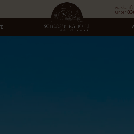
Auskunft
unter
03
TE