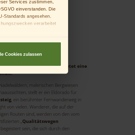
eser Services zustimmen,
a DSGVO einverstanden. Die
U-Standards angesehen.
chungszwecken verarbeitet
deine Eltern oder
lle Cookies zulassen
wel inmitten Deutschlands, bietet eine
lfalt.
 Nadelwäldern, malerischen Bergwiesen
ussichten, stellt er ein Eldorado für
steig
, ein berühmter Fernwanderweg in
ight von vielen. Wanderer, die auf der
tigen Routen sind, werden von den vom
fizierten „
Qualitätswegen
 begeistert sein, die sich durch den