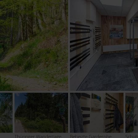
Thüringer Wandertage,
Beheizte Garderobe
Schuh