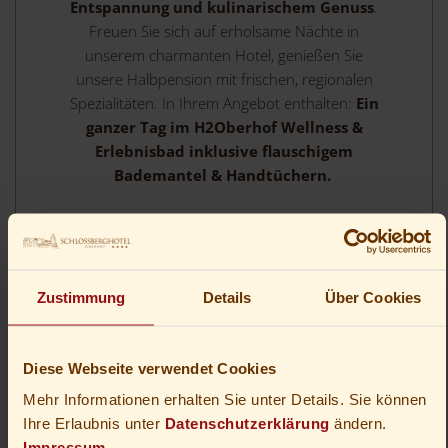
Entspannung und kulinarischem Genuss
.
Freuen Sie sich auf erholsame Nächte in
unserem charmanten Hotel, genießen Sie
unsere Halbpension mit frischen, regionalen
Spezialitäten. In Ihrem Angebot enthalten:
Ein
ganzer Tag im H2Oberhof Wellness &
Erlebnisbad inklusive flauschigem
Bademantel & Handtüchern.
2-6
Übernachtungen
ab
204,00 €
pro Person
Zustimmung
Details
Über Cookies
ZUM ANGEBOT
Diese Webseite verwendet Cookies
Mehr Informationen erhalten Sie unter Details. Sie können
Ihre Erlaubnis unter
Datenschutzerklärung
ändern.
Impressum