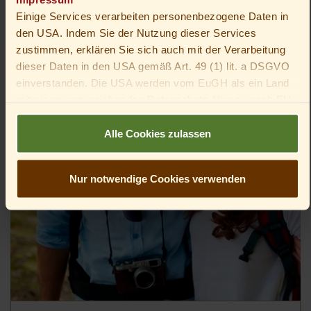
Einige Services verarbeiten personenbezogene Daten in
den USA. Indem Sie der Nutzung dieser Services
zustimmen, erklären Sie sich auch mit der Verarbeitung
dieser Daten in den USA gemäß Art. 49 (1) lit. a DSGVO
einverstanden. Die USA werden vom EuGH als ein Land
mit einem unzureichenden Datenschutz-Niveau nach EU-
Standards angesehen. Insbesondere besteht das Risiko,
dass die Daten von US-Behörden zu Kontroll- und
Alle Cookies zulassen
Überwachungszwecken verarbeitet werden – unter
Umständen ohne die Möglichkeit eines Rechtsbehelfs.
Nur notwendige Cookies verwenden
Du bist unter 16 Jahre alt? Dann kannst du nicht in
optionale Services einwilligen. Du kannst deine Eltern
oder Erziehungsberechtigten bitten, mit dir in diese
Services einzuwilligen.