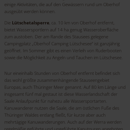
einige Aktivitäten, die auf den Gewässern rund um Oberhof
ausgeübt werden können.
Die
Lütschetalsperre
, ca. 10 km von Oberhof entfernt,
bietet Wassersportlern auf 14 ha genug Wasseroberfläche
zum austoben. Der am Rande des Stausees gelegene
Campingplatz „Oberhof Camping Lütschesee“ ist ganzjährig
geöffnet. Im Sommer gibt es einen Verleih von Ruderbooten
sowie die Möglichkeit zu Angeln und Tauchen im Lütschesee.
Nur eineinhalb Stunden von Oberhof entfernt befindet sich
das wohl größte zusammenhängende Stauseengebiet
Europas, auch Thüringer Meer genannt. Auf 80 km Länge und
insgesamt fünf mal gestaut ist diese Wasserlandschaft der
Saale Anlaufpunkt für nahezu alle Wassersportarten.
Kanuwanderer nutzen die Saale, die am östlichen Fuße des
Thüringer Waldes entlang fließt, für kurze aber auch
mehrtägige Kanuwanderungen. Auch auf der Werra werden
regelmäßig geführte und ungeführte Kanutouren angeboten.