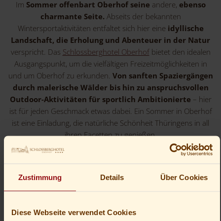
Im
Sommer offenbart Oberhof
seine
andere,
ebenso
charmante Seite.
Abseits der bekannten
Wintersportaktivitäten entfaltet sich hier eine
idyllische
Landschaft, die Erholung und Abenteuer in der Natur
verspricht. Das
Schlossberghotel Oberhof
bietet den idealen
Ausgangspunkt, um die vielfältigen Freizeitmöglichkeiten in
und um Oberhof zu erkunden.
Von sanften Spaziergängen
durch malerische Wälder bis hin zu anspruchsvollen
Outdoor-Aktivitäten für sportlich Ambitionierte
– hier
ist für jeden Geschmack etwas dabei. Ein Sommer in Oberhof
ist eine Einladung, die natürliche Schönheit Thüringens in all
ihren Facetten zu genießen.
Zustimmung
Details
Über Cookies
Diese Webseite verwendet Cookies