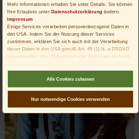
Angebote für den
Mehr Informationen erhalten Sie unter Details. Sie können
Ihre Erlaubnis unter
Datenschutzerklärung
ändern.
Sommerurlaub in Oberhof
Impressum
Einige Services verarbeiten personenbezogene Daten in
den USA. Indem Sie der Nutzung dieser Services
zustimmen, erklären Sie sich auch mit der Verarbeitung
dieser Daten in den USA gemäß Art. 49 (1) lit. a DSGVO
einverstanden. Die USA werden vom EuGH als ein Land
mit einem unzureichenden Datenschutz-Niveau nach EU-
Standards angesehen. Insbesondere besteht das Risiko,
dass die Daten von US-Behörden zu Kontroll- und
Alle Cookies zulassen
Überwachungszwecken verarbeitet werden – unter
Umständen ohne die Möglichkeit eines Rechtsbehelfs.
Nur notwendige Cookies verwenden
Du bist unter 16 Jahre alt? Dann kannst du nicht in
optionale Services einwilligen. Du kannst deine Eltern
oder Erziehungsberechtigten bitten, mit dir in diese
Services einzuwilligen.