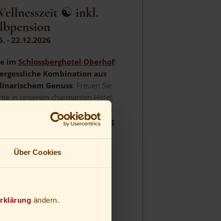
ellnesszeit ☯ inkl.
lbpension
6. - 22.12.2026
se im
Schlossberghotel Oberhof
!
ergessliche
Kombination aus
linarischem Genuss
. Freuen Sie
hte in unserem charmanten Hotel,
lbpension mit frischen, regionalen
 Angebot enthalten:
Ein ganzer Tag
ess & Erlebnisbad inklusive
demantel & Handtüchern.
Über Cookies
ernachtungen
4,-
pro Person
rklärung
ändern.