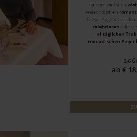
zaubern wir Ihnen
kös
Angebots ist ein
romanti
Dieses Angebot ist idea
zelebrieren
oder um 
alltäglichen Trub
romantischen Augenb
2-6
Üb
ab
€ 18
ZU