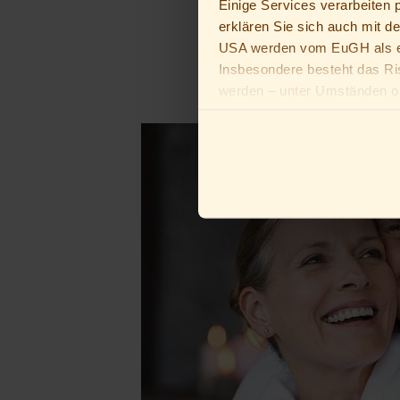
Einige Services verarbeiten
erklären Sie sich auch mit d
USA werden vom EuGH als ei
Insbesondere besteht das Ri
werden – unter Umständen oh
Du bist unter 16 Jahre alt? D
Erziehungsberechtigten bitten