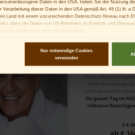
 personenbezogene Daten in den USA. Indem Sie der Nutzung di
er Verarbeitung dieser Daten in den USA gemäß Art. 49 (1) lit. 
n Land mit einem unzureichenden Datenschutz-Niveau nach E
ZU
siko, dass die Daten von US-Behörden zu Kontroll- und Überwa
ne die Möglichkeit eines Rechtsbehelfs.
ann kannst du nicht in optionale Services einwilligen. Du kannst 
, mit dir in diese Services einzuwilligen.
Nur notwendige Cookies
Oberhofer Wellne
A
verwenden
29.0
Unser exklusives Angebo
Ihnen eine unvergessl
und kulinarischem Genu
Ein ganzer Tag im H2
inklusive flauschig
2-6
Üb
ab
€ 16