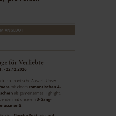
M ANGEBOT
ge für Verliebte
1. - 22.12.2026
 eine romantische Auszeit. Unser
Paare
mit einem
romantischen 4-
schein
als gemeinsames Highlight.
Abenden mit unserem
3-Gang-
enussmenü
.
Sie eine
Flasche Sekt
oder
auf