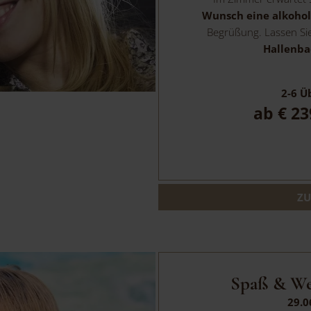
Wunsch eine alkohol
Begrüßung. Lassen Sie
Hallenba
2-6
Üb
ab
€ 23
ZU
Spaß & We
29.0