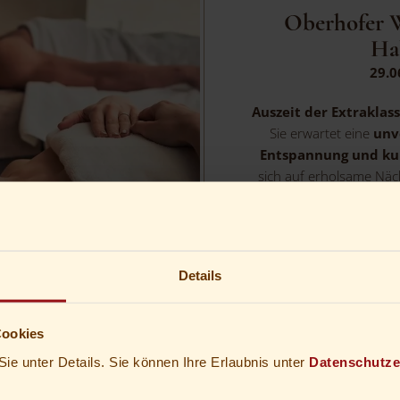
Oberhofer W
Ha
29.0
Auszeit der Extraklas
Sie erwartet eine
unv
Entspannung und ku
sich auf erholsame Näc
genießen Sie unsere Ha
Spezialitäten. In Ihrem
im H2Oberhof Welln
flauschigem Ba
Details
2-6
Üb
Cookies
ab
€ 20
Sie unter Details. Sie können Ihre Erlaubnis unter
Datenschutze