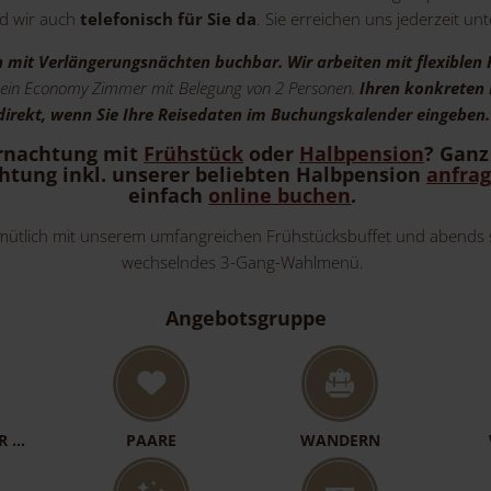
nd wir auch
telefonisch für Sie da
. Sie erreichen uns jederzeit un
h mit Verlängerungsnächten buchbar. Wir arbeiten mit flexiblen 
uf ein Economy Zimmer mit Belegung von 2 Personen.
Ihren konkreten 
direkt, wenn Sie Ihre Reisedaten im Buchungskalender eingeben
ernachtung mit
Frühstück
oder
Halbpension
?
Ganz 
tung inkl.
unserer
beliebten Halbpension
anfra
einfach
online buchen
.
mütlich mit unserem umfangreichen Frühstücksbuffet und abends se
wechselndes 3-Gang-Wahlmenü.
Angebotsgruppe
R …
PAARE
WANDERN