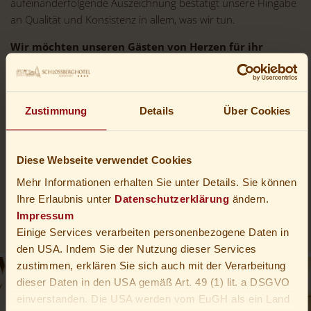
aufeinanderfolgende Auszeichnung bestätigt unsere Hingabe
an Qualität und Konsistenz in allem, was wir tun.
Wir möchten unseren Gästen von Herzen für ihr
Vertrauen und ihre Loyalität danken, die
entscheidend zu unserem anhaltenden Erfolg
beigetragen haben. Gleichzeitig erkennen wir den
Zustimmung
Details
Über Cookies
unermüdlichen Einsatz und die Leidenschaft unseres
Teams an, ohne das solch eine Auszeichnung
undenkbar wäre.
Diese Webseite verwendet Cookies
Mit Blick auf die Zukunft verpflichtet sich das Schlossberghotel
Mehr Informationen erhalten Sie unter Details. Sie können
Oberhof erneut, unvergessliche Momente zu schaffen und
Ihre Erlaubnis unter
Datenschutzerklärung
ändern.
dabei unsere hohen Standards in Gastfreundschaft und
Impressum
Service nicht nur zu bewahren, sondern stets zu übertreffen.
Einige Services verarbeiten personenbezogene Daten in
den USA. Indem Sie der Nutzung dieser Services
zustimmen, erklären Sie sich auch mit der Verarbeitung
dieser Daten in den USA gemäß Art. 49 (1) lit. a DSGVO
einverstanden. Die USA werden vom EuGH als ein Land