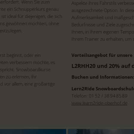
 erfordert. Wenn Sie zum
Aspekte ihres Fahrstils verbes
nnte ein Schnupperkurs genau
ausgezeichnete Option. In diese
ist ideal für diejenigen, die sich
Aufmerksamkeit und maßgeschne
dens gewöhnen möchten, ohne
Bedürfnisse und Ziele zugeschni
estzulegen.
Ihnen, in Ihrem eigenen Tempo
Ihrem Trainer zu erhalten, um 
rst beginnt, oder ein
Vorteilsangebot für unsere
eiten verbessern möchte, es
L2RHH20 und 20% auf d
ntspricht. Snowboardkurse
ten zu erlernen, Ihr
Buchen und Informationen
d vor allem, eine großartige
Lern2Ride Snowboardschul
Telefon: 01 52 / 38 94 85 89
www.learn2ride-oberhof.de