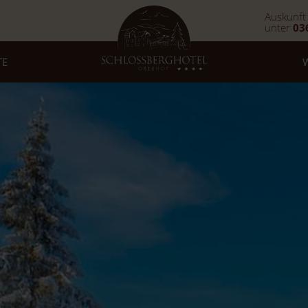
Auskunft
unter
03
TE