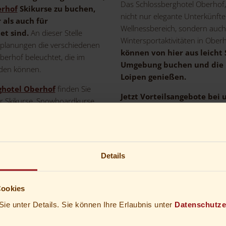
Das Schlossberghotel Oberhof, 
erhof
Skikurse zu buchen,
nicht nur elegante Unterkünft
 als auch für
Wellnessbereich, sondern auch
et sind.
An dieser Stelle
Wintersportaktivitäten in Ober
splanungen die verschiedenen
können von hier aus leicht 
berhof beleuchtet, die im
Umgebung buchen und die 
den können.
Loipen genießen.
ghotel Oberhof
finden Sie
Jetzt Vorteilsangebote bei
ür Skikurse, Snowboardkurse
Lern25Ride für Snowboard 
ide, Sportwelt Oberhof,
Oberhof auf Alpin Ski Kurse
00 Jeel
.
Details
Cookies
Sie unter Details. Sie können Ihre Erlaubnis unter
Datenschutze