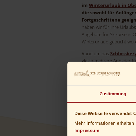
im
Winterurlaub in Ob
die sowohl für Anfänger
Fortgeschrittene geeign
haben wir für Ihre Urlaub
Angebote für Skikurse in O
Winterurlaub gebucht wer
Rund um das
Schlossber
gleich mehrere Anbieter f
und Ausrüctung:
Learn2R
Sport Luck und Sport 20
Zustimmung
Diese Webseite verwendet 
Mehr Informationen erhalten 
Impressum