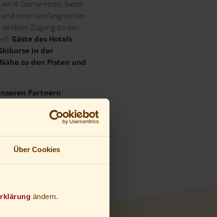
ein 4-Sterne-Hotel, bietet
e und einen umfangreichen
 direkten Zugang zu den
hof.
Gäste des Hotels
Skikurse in der
Nähe zu den Pisten und
 unseren Partnern
Kurse und Sportwelt
 nutzen.
Über Cookies
rklärung
ändern.