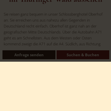
Sie reisen ganz bequem in unser Schlossberghotel Oberhof
an. Sie erreichen uns aus nahezu allen Gegenden in
Deutschland recht einfach. Oberhof ist ganz nah an der
geografischen Mitte Deutschlands. Über die Autobahn A71
geht es am Schnellsten. Aus dem Westen oder Osten
kommend zweigt die A71 auf die A4. Südlich, aus Richtung
Nürnberg - Coburg erreichen Sie die Thüringer Wald
Anfrage senden
Suchen & Buchen
Autobahn über die A73.
Oder aber, ganz traditionell, Sie nutzen die Anreise schon zu
einer Bikezeit auf kurvigen Nebenstraßen, durch idyllische
Ortschaften. Ganz, wie Sie das gerne mögen. Im
Hotel bei
uns in Oberhof
angekommen, begrüßen wir Sie, geben
Ihnen den Garagenschlüssel und Sie beziehen Ihr
komfortables Hotelzimmer. Jetzt steht entweder Entspannung
auf dem Programm, oder Sie erkunden unsere kleine
Rennsteigstadt. Ihr Bikergetränk zur Begrüßung gönnen Sie