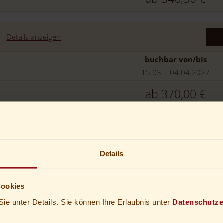
Details anzeigen
buchbar von/bis
15.03. - 04.04.2027
ab
370,00 €
en
Details
buchbar von/bis
15.03. - 04.04.2027
ab
370,00 €
Cookies
Sie unter Details. Sie können Ihre Erlaubnis unter
Datenschutze