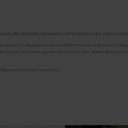
atisch die Oberhofer Gästekarte und kommen in den Genuss zahlre
e, Tagungs- und Lehrgangsteilnehmer einschließlich Teilnehmer an Seminaren und Kongress
etreuer, die in einem Kader organisiert sind und sich zu einem offiziellen Wettkampf, d
e Begleitpersonen mit dem Merkzeichen B