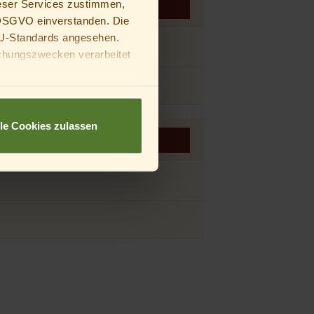
eser Services zustimmen,
Anfragen
Buchen
a DSGVO einverstanden. Die
U-Standards angesehen.
chungszwecken verarbeitet
deine Eltern oder
lle Cookies zulassen
Anfragen
Buchen