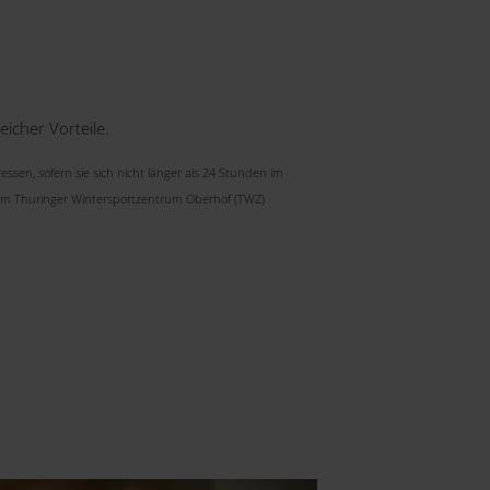
icher Vorteile.
en, sofern sie sich nicht länger als 24 Stunden im
er im Thuringer Wintersportzentrum Oberhof (TWZ)