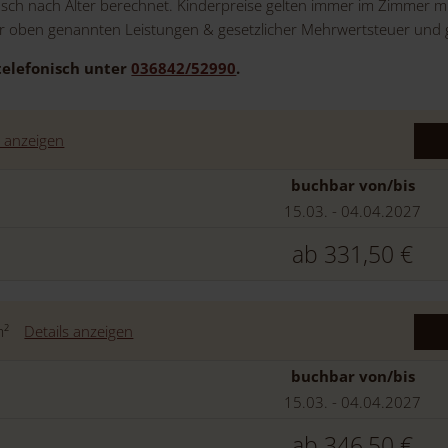
isch nach Alter berechnet. Kinderpreise gelten immer im Zimmer mi
der oben genannten Leistungen & gesetzlicher Mehrwertsteuer und g
telefonisch unter
036842/52990
.
s anzeigen
buchbar von/bis
15.03. - 04.04.2027
ab
331,50 €
m²
Details anzeigen
buchbar von/bis
15.03. - 04.04.2027
ab
346,50 €