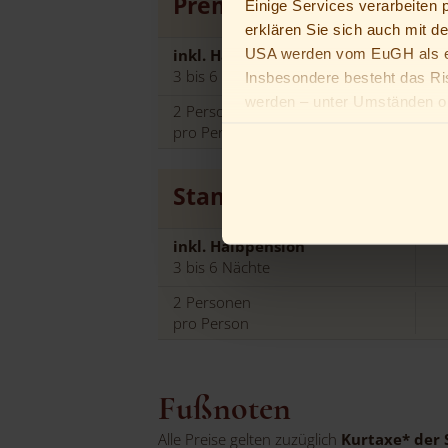
Premium Zimmer
Einige Services verarbeiten
ca.
24
erklären Sie sich auch mit d
USA werden vom EuGH als ei
inkl. Halbpension
3 bis 6 Nächte
Insbesondere besteht das Ri
werden – unter Umständen oh
2
Personen
Du bist unter 16 Jahre alt? D
pro Person
Erziehungsberechtigten bitten
Standard Familienzimm
inkl. Halbpension
3 bis 6 Nächte
2
Personen
pro Person
Fußnoten
Alle Preise gelten zuzüglich
Kurtaxe* der 