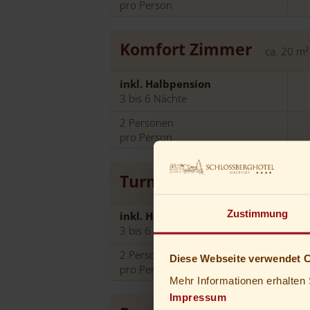
pro Person
Komfort Zimmer
ca.
20
m²
inkl. Halbpension
3 bis 6 Nächte
2
Personen
pro Person
Turmzimmer
Details anzeig
Zustimmung
inkl. Halbpension
3 bis 6 Nächte
2
Personen
Diese Webseite verwendet 
pro Person
Mehr Informationen erhalten 
Impressum