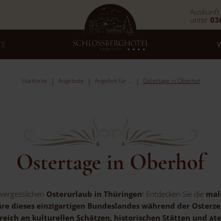
Auskunft
unter
03
TE
Startseite
Angebote
Angebot für …
Ostertage in Oberhof
Ostertage in Oberhof
vergesslichen
Osterurlaub in Thüringen
! Entdecken Sie die
mal
re dieses einzigartigen Bundeslandes während der Osterze
reich an kulturellen Schätzen, historischen Stätten und 