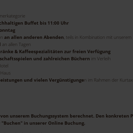
merkategorie
hhaltigen Buffet bis 11:00 Uhr
onntag
en
an allen anderen Abenden
, teils in Kombination mit unserem
d
an allen Tagen
ränke & Kaffeespezialitäten zur freien Verfügung
lschaftsspielen und zahlreichen Büchern
im Verleih
otel
 Haus
leistungen und vielen Vergünstigunge
n im Rahmen der Kurtax
 von unserem Buchungssystem berechnet. Den konkreten Pr
r "Buchen" in unserer Online Buchung.