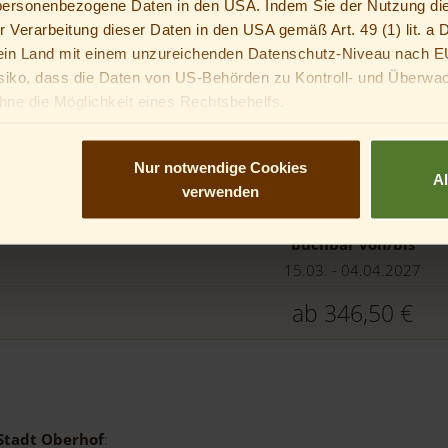
 personenbezogene Daten in den USA. Indem Sie der Nutzung di
m²
Details anzeigen
er Verarbeitung dieser Daten in den USA gemäß Art. 49 (1) lit. 
buchbar von/bis
n Land mit einem unzureichenden Datenschutz-Niveau nach E
siko, dass die Daten von US-Behörden zu Kontroll- und Überwa
15.03. - 04.04.2027
ne die Möglichkeit eines Rechtsbehelfs.
ab
400,00 €
ann kannst du nicht in optionale Services einwilligen. Du kannst 
, mit dir in diese Services einzuwilligen.
Nur notwendige Cookies
A
er
verwenden
ca.
22
m²
Details anzeigen
buchbar von/bis
15.03. - 04.04.2027
ab
346,50 €
Stadt Oberhof
: