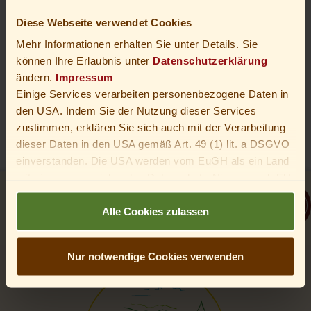
Diese Webseite verwendet Cookies
Mehr Informationen erhalten Sie unter Details. Sie
GUTSCHEIN
können Ihre Erlaubnis unter
Datenschutzerklärung
Genusszeit verschenken
ändern.
Impressum
Einige Services verarbeiten personenbezogene Daten in
den USA. Indem Sie der Nutzung dieser Services
zustimmen, erklären Sie sich auch mit der Verarbeitung
dieser Daten in den USA gemäß Art. 49 (1) lit. a DSGVO
einverstanden. Die USA werden vom EuGH als ein Land
mit einem unzureichenden Datenschutz-Niveau nach EU-
Standards angesehen. Insbesondere besteht das Risiko,
dass die Daten von US-Behörden zu Kontroll- und
Alle Cookies zulassen
Überwachungszwecken verarbeitet werden – unter
Umständen ohne die Möglichkeit eines Rechtsbehelfs.
Nur notwendige Cookies verwenden
Du bist unter 16 Jahre alt? Dann kannst du nicht in
optionale Services einwilligen. Du kannst deine Eltern
oder Erziehungsberechtigten bitten, mit dir in diese
Services einzuwilligen.