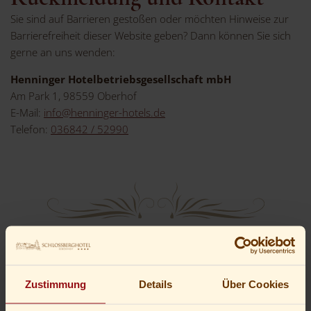
Sie sind auf Barrieren gestoßen oder möchten Hinweise zur
Barrierefreiheit dieser Website geben? Dann können Sie sich
gerne an uns wenden:
Henninger Hotelbetriebsgesellschaft mbH
Am Park 1, 98559 Oberhof
E-Mail:
info@henninger-hotels.de
Telefon:
036842 / 52990
Mehr über uns
Zustimmung
Details
Über Cookies