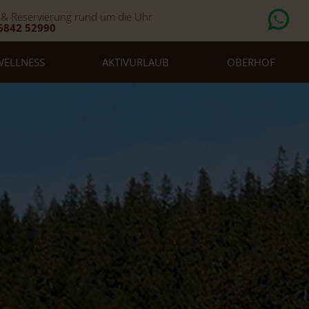
 & Reservierung rund um die Uhr
6842 52990
WELLNESS
AKTIVURLAUB
OBERHOF