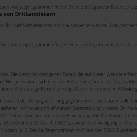
diesen Analyseprogrammen finden Sie in der folgenden Datenschutz
s von Drittanbietern
n Ihr Surf-Verhalten statistisch ausgewertet werden. Das geschie
diesen Analyseprogrammen finden Sie in der folgenden Datenschutz
ostet. Die personenbezogenen Daten, die auf dieser Website erfas
rt. Hierbei kann es sich v. a. um IP-Adressen, Kontaktanfragen, 
amen, Websitezugriffe und sonstige Daten, die über eine Website 
m Zwecke der Vertragserfüllung gegenüber unseren potenziellen un
sicheren, schnellen und effizienten Bereitstellung unseres Online
DSGVO). Sofern eine entsprechende Einwilligung abgefragt wurde, erfo
t. a DSGVO und § 25 Abs. 1 TDDDG, soweit die Einwilligung die Spei
utzers (z. B. Device-Fingerprinting) im Sinne des TDDDG umfasst. D