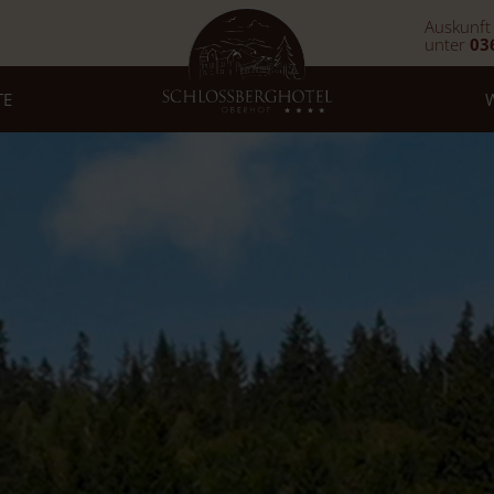
Auskunft
unter
03
TE