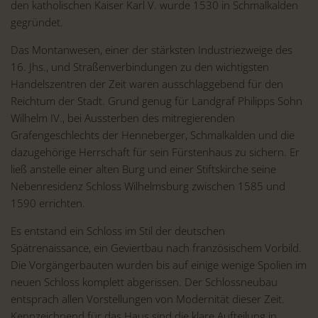
den katholischen Kaiser Karl V. wurde 1530 in Schmalkalden
gegründet.
Das Montanwesen, einer der stärksten Industriezweige des
16. Jhs., und Straßenverbindungen zu den wichtigsten
Handelszentren der Zeit waren ausschlaggebend für den
Reichtum der Stadt. Grund genug für Landgraf Philipps Sohn
Wilhelm IV., bei Aussterben des mitregierenden
Grafengeschlechts der Henneberger, Schmalkalden und die
dazugehörige Herrschaft für sein Fürstenhaus zu sichern. Er
ließ anstelle einer alten Burg und einer Stiftskirche seine
Nebenresidenz Schloss Wilhelmsburg zwischen 1585 und
1590 errichten.
Es entstand ein Schloss im Stil der deutschen
Spätrenaissance, ein Geviertbau nach französischem Vorbild.
Die Vorgängerbauten wurden bis auf einige wenige Spolien im
neuen Schloss komplett abgerissen. Der Schlossneubau
entsprach allen Vorstellungen von Modernität dieser Zeit.
Kennzeichnend für das Haus sind die klare Aufteilung in