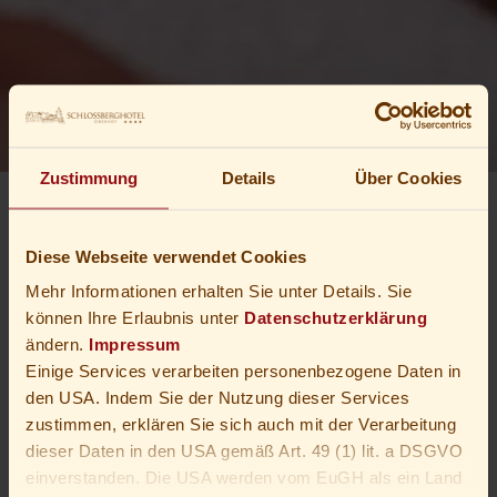
Zustimmung
Details
Über Cookies
Startseite
Wellness
Anwendungen
Diese Webseite verwendet Cookies
Mehr Informationen erhalten Sie unter Details. Sie
können Ihre Erlaubnis unter
Datenschutzerklärung
Massagen & Wellness-
ändern.
Impressum
Einige Services verarbeiten personenbezogene Daten in
Behandlungen
den USA. Indem Sie der Nutzung dieser Services
zustimmen, erklären Sie sich auch mit der Verarbeitung
dieser Daten in den USA gemäß Art. 49 (1) lit. a DSGVO
Wir möchten Sie gerne verwöhnen und aktiv zu Ihrer
einverstanden. Die USA werden vom EuGH als ein Land
Entspannung beitragen
. Ihren Wellnesstag ergänzen gerne