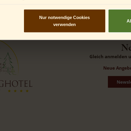
ann kannst du nicht in optionale Services einwilligen. Du kannst 
, mit dir in diese Services einzuwilligen.
Nur notwendige Cookies
A
verwenden
Ne
Gleich anmelden un
Neue Angebot
Newsl