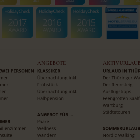
ANGEBOTE
AKTIVURLAU
 ZWEI PERSONEN
KLASSIKER
URLAUB IN THÜ
mer
Übernachtung inkl.
Der Thüringer Wa
mmer
Frühstück
Der Rennsteig
mer
Übernachtung inkl.
Ausflugstipps
mmer
Halbpension
Feengrotten Saalf
Wartburg
Städtetouren
ANGEBOT FÜR …
MMER
Paare
ilienzimmer
Wellness
SOMMERURLAU
msuite
Wandern
Nordic Walking