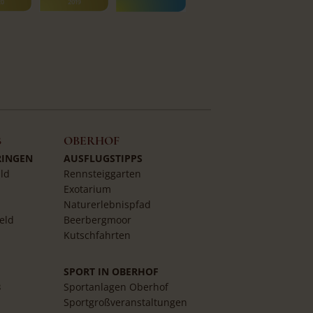
B
OBERHOF
RINGEN
AUSFLUGSTIPPS
ld
Rennsteiggarten
Exotarium
Naturerlebnispfad
eld
Beerbergmoor
Kutschfahrten
SPORT IN OBERHOF
B
Sportanlagen Oberhof
Sportgroßveranstaltungen