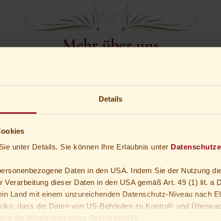
Mehr über uns
Details
BEWERTUNGEN
PROSPEKT
Cookies
Was unsere Gäste sagen
Noch mehr über uns erfah
Sie unter Details. Sie können Ihre Erlaubnis unter
Datenschutze
 personenbezogene Daten in den USA. Indem Sie der Nutzung di
er Verarbeitung dieser Daten in den USA gemäß Art. 49 (1) lit. 
n Land mit einem unzureichenden Datenschutz-Niveau nach E
siko, dass die Daten von US-Behörden zu Kontroll- und Überwa
ne die Möglichkeit eines Rechtsbehelfs.