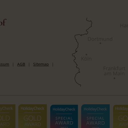
of
ssum
AGB
Sitemap