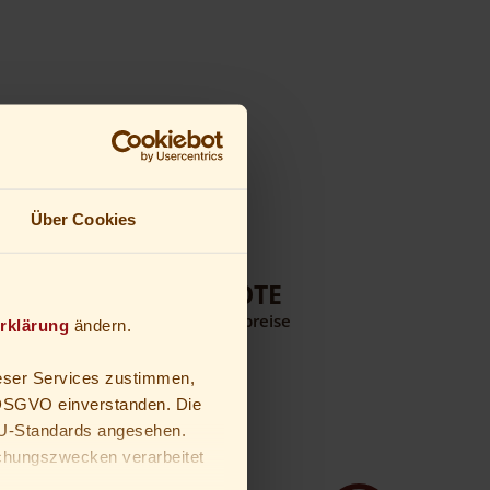
Über Cookies
TOP ANGEBOTE
WINT
ren
Sichern Sie sich Bestpreise
Winter am Grenz
rklärung
ändern.
eser Services zustimmen,
a DSGVO einverstanden. Die
U-Standards angesehen.
chungszwecken verarbeitet