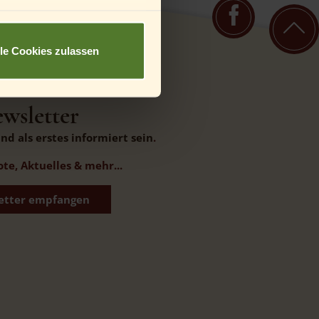
deine Eltern oder
lle Cookies zulassen
wsletter
d als erstes informiert sein
.
e, Aktuelles & mehr...
etter empfangen