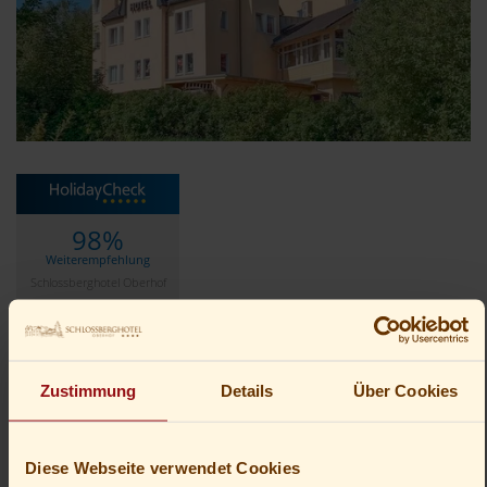
98%
Weiterempfehlung
Schlossberghotel Oberhof
Jetzt bewerten
4-Sterne-Schlossberghotel
Zustimmung
Details
Über Cookies
Oberhof 🌷
Diese Webseite verwendet Cookies
Erholung im Herzen des