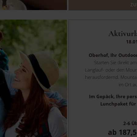
ZU
Aktivurl
18.0
Oberhof, Ihr Outdoo
Starten Sie direkt a
Langlauf- oder den Moun
herausfordernd. Mountai
im Ort a
Im Gepäck, Ihre per
Lunchpaket für 
2-6
Üb
ab
187,5