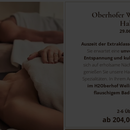
Oberhofer We
Ha
29.0
Auszeit der Extraklas
Sie erwartet eine
unv
Entspannung und ku
sich auf erholsame Näc
genießen Sie unsere Hal
Spezialitäten. In Ihrem 
im H2Oberhof Welln
flauschigem Ba
2-6
Üb
ab
204,0