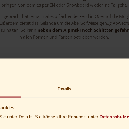
bringen, von dem es per Ski oder Snowboard wieder ins Tal geht.
mitgebracht hat, erhält nahezu flächendeckend in Oberhof die Mögli
Außerdem bietet das Gelände um die Alte Golfwiese genug Abwechs
e zu halten. So kann
neben dem Alpinski noch Schlitten gefa
in allen Formen und Farben betrieben werden.
Details
Angebot der Woche
Cookies
Sie unter Details. Sie können Ihre Erlaubnis unter
Datenschutze
Schlo