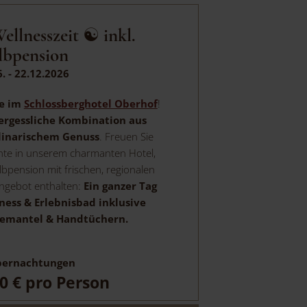
llnesszeit ☯ inkl.
lbpension
6. - 22.12.2026
se im
Schlossberghotel Oberhof
!
ergessliche
Kombination aus
linarischem Genuss
. Freuen Sie
hte in unserem charmanten Hotel,
bpension mit frischen, regionalen
Angebot enthalten:
Ein ganzer Tag
ess & Erlebnisbad inklusive
demantel & Handtüchern.
ernachtungen
0 €
pro Person