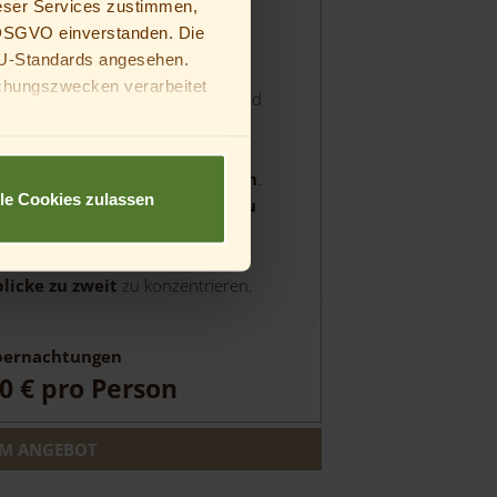
eser Services zustimmen,
1. - 22.12.2026
a DSGVO einverstanden. Die
U-Standards angesehen.
 Tage im Thüringer Wald
. Wir
chungszwecken verarbeitet
rüßungsgetränk
willkommen und
 Sie
frisches Obst
vor. Abendlich
deine Eltern oder
liche Menüs
. Ein Highlight dieses
sches Dinner bei Kerzenschein
.
lle Cookies zulassen
, um einen
besonderen Anlass zu
sich einfach eine
Auszeit vom
el
zu gönnen und sich auf die
licke zu zweit
zu konzentrieren.
ernachtungen
0 €
pro Person
M ANGEBOT