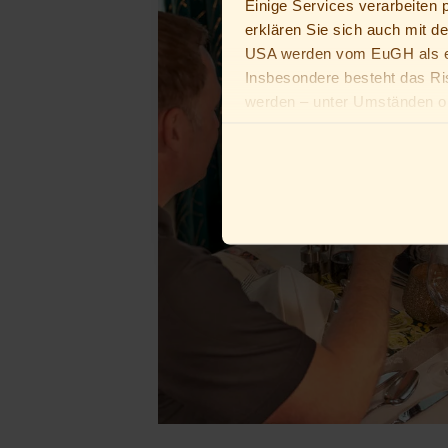
Einige Services verarbeiten
erklären Sie sich auch mit d
USA werden vom EuGH als ei
Insbesondere besteht das Ri
werden – unter Umständen oh
Du bist unter 16 Jahre alt? D
Erziehungsberechtigten bitten