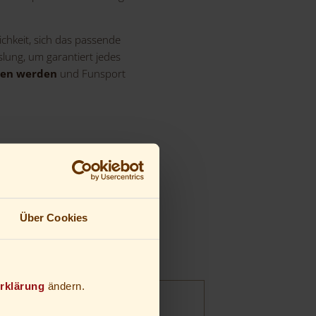
chkeit, sich das passende
lung, um garantiert jedes
hren werden
und Funsport
Über Cookies
rklärung
ändern.
ssbergzauber