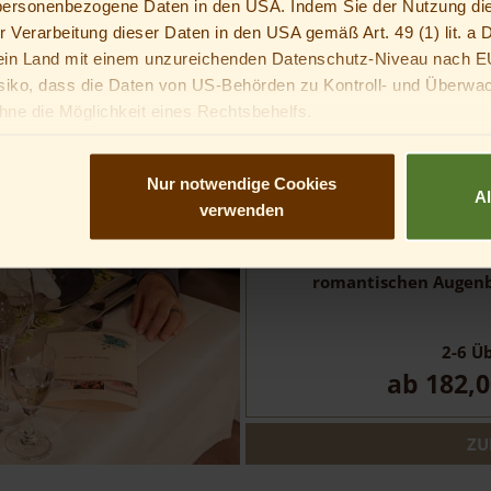
 personenbezogene Daten in den USA. Indem Sie der Nutzung di
18.0
er Verarbeitung dieser Daten in den USA gemäß Art. 49 (1) lit. 
n Land mit einem unzureichenden Datenschutz-Niveau nach E
Erleben Sie
magische
siko, dass die Daten von US-Behörden zu Kontroll- und Überwa
heißen Sie mit einem
Beg
ne die Möglichkeit eines Rechtsbehelfs.
in Ihrem Zimmer finden
ann kannst du nicht in optionale Services einwilligen. Du kannst 
zaubern wir Ihnen
köst
, mit dir in diese Services einzuwilligen.
Angebots ist ein
romanti
Nur notwendige Cookies
A
Dieses Angebot ist ideal
verwenden
zelebrieren
oder um 
alltäglichen Trub
romantischen Augenb
2-6
Üb
ab
182,0
ZU