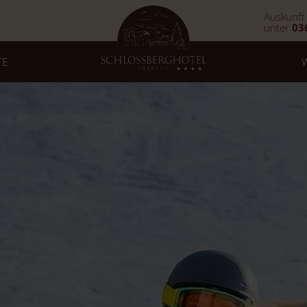
Auskunft
unter
03
TE