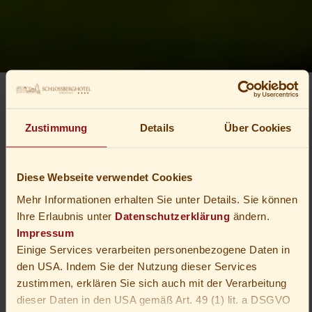
Startseite
Oberhof
Ausflugstipps
Glasbläser
Zustimmung
Details
Über Cookies
Glasbläser im Thüringer
Diese Webseite verwendet Cookies
Mehr Informationen erhalten Sie unter Details. Sie können
Wald
Ihre Erlaubnis unter
Datenschutzerklärung
ändern.
Impressum
Einige Services verarbeiten personenbezogene Daten in
Eine jahrhundertealte
den USA. Indem Sie der Nutzung dieser Services
Tradition erleben im
zustimmen, erklären Sie sich auch mit der Verarbeitung
dieser Daten in den USA gemäß Art. 49 (1) lit. a DSGVO