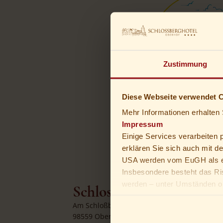
Zustimmung
Diese Webseite verwendet 
DE
EN
Mehr Informationen erhalten 
Impressum
Einige Services verarbeiten
erklären Sie sich auch mit d
USA werden vom EuGH als ei
Insbesondere besteht das Ri
werden – unter Umständen oh
Schlossberghotel Oberh
Du bist unter 16 Jahre alt? D
Am Schloßberg 2
Erziehungsberechtigten bitten
98559 Oberhof