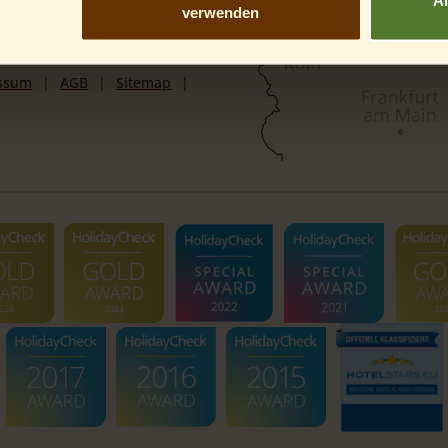
verwenden
ssum
AGB
Sitemap