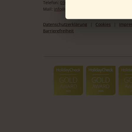
Telefon:
036842 52990
Mail:
info@schlossberghotel-oberhof.de
Datenschutzerklärung
Cookies
Impre
Barrierefreiheit