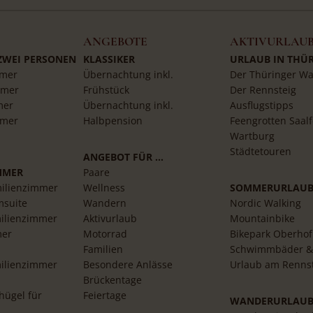
ANGEBOTE
AKTIVURLAU
 ZWEI PERSONEN
KLASSIKER
URLAUB IN THÜ
mer
Übernachtung inkl.
Der Thüringer Wa
mmer
Frühstück
Der Rennsteig
mer
Übernachtung inkl.
Ausflugstipps
mmer
Halbpension
Feengrotten Saalf
Wartburg
Städtetouren
ANGEBOT FÜR …
MMER
Paare
ilienzimmer
Wellness
SOMMERURLAU
msuite
Wandern
Nordic Walking
ilienzimmer
Aktivurlaub
Mountainbike
mer
Motorrad
Bikepark Oberhof
Familien
Schwimmbäder &
ilienzimmer
Besondere Anlässe
Urlaub am Renns
Brückentage
ügel für
Feiertage
WANDERURLAU