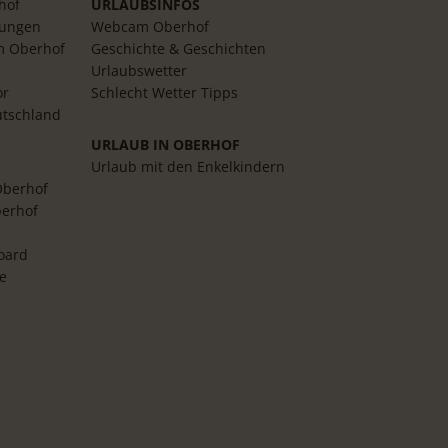
hof
URLAUBSINFOS
rungen
Webcam Oberhof
m Oberhof
Geschichte & Geschichten
Urlaubswetter
or
Schlecht Wetter Tipps
tschland
URLAUB IN OBERHOF
Urlaub mit den Enkelkindern
Oberhof
berhof
oard
e