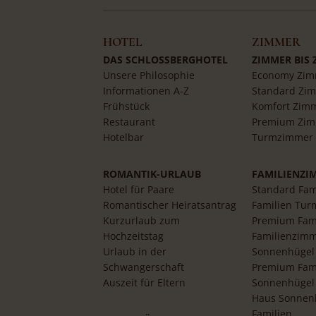
HOTEL
ZIMMER
DAS SCHLOSSBERGHOTEL
ZIMMER BIS
Unsere Philosophie
Economy Zim
Informationen A-Z
Standard Zi
Frühstück
Komfort Zim
Restaurant
Premium Zi
Hotelbar
Turmzimmer
ROMANTIK-URLAUB
FAMILIENZI
Hotel für Paare
Standard Fam
Romantischer Heiratsantrag
Familien Tur
Kurzurlaub zum
Premium Fam
Hochzeitstag
Familienzim
Urlaub in der
Sonnenhügel
Schwangerschaft
Premium Fam
Auszeit für Eltern
Sonnenhügel
Haus Sonnenh
Familien