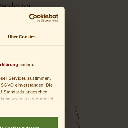
wsletter
d als erstes informiert sein
.
e, Aktuelles & mehr...
Über Cookies
etter empfangen
rklärung
ändern.
eser Services zustimmen,
a DSGVO einverstanden. Die
U-Standards angesehen.
chungszwecken verarbeitet
deine Eltern oder
lle Cookies zulassen