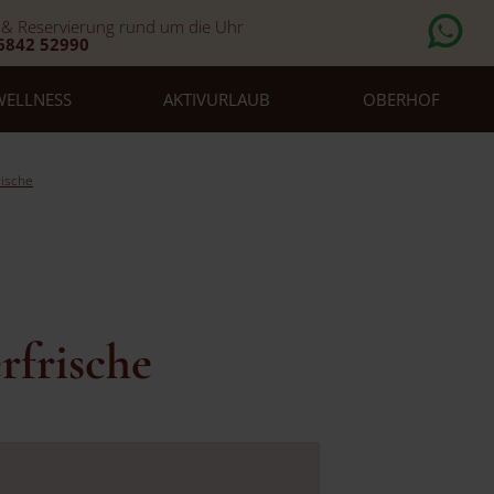
 & Reservierung rund um die Uhr
6842 52990
WELLNESS
AKTIVURLAUB
OBERHOF
ische
frische