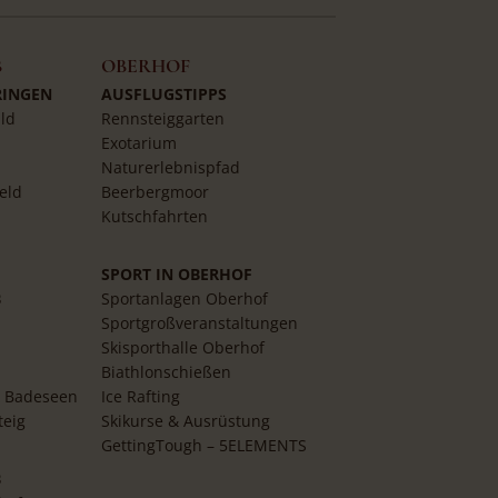
B
OBERHOF
RINGEN
AUSFLUGSTIPPS
ld
Rennsteiggarten
Exotarium
Naturerlebnispfad
eld
Beerbergmoor
Kutschfahrten
SPORT IN OBERHOF
B
Sportanlagen Oberhof
Sportgroßveranstaltungen
Skisporthalle Oberhof
Biathlonschießen
 Badeseen
Ice Rafting
teig
Skikurse & Ausrüstung
GettingTough – 5ELEMENTS
B