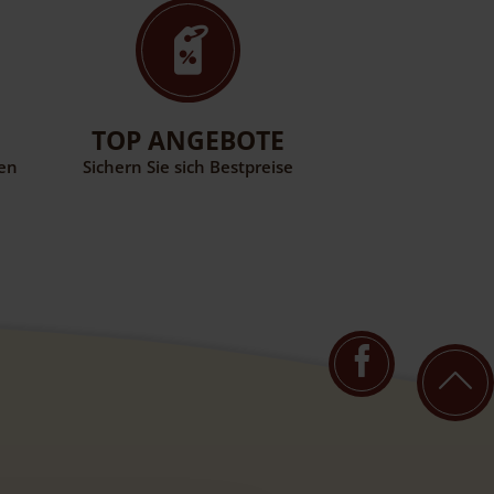
TOP ANGEBOTE
WINT
ren
Sichern Sie sich Bestpreise
Winter am Grenz