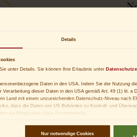
Ne
Gleich anmelden un
Neue Angebot
Details
Newsl
Cookies
Sie unter Details. Sie können Ihre Erlaubnis unter
Datenschutze
 personenbezogene Daten in den USA. Indem Sie der Nutzung di
er Verarbeitung dieser Daten in den USA gemäß Art. 49 (1) lit. 
n Land mit einem unzureichenden Datenschutz-Niveau nach E
siko, dass die Daten von US-Behörden zu Kontroll- und Überwa
ne die Möglichkeit eines Rechtsbehelfs.
of
ann kannst du nicht in optionale Services einwilligen. Du kannst 
, mit dir in diese Services einzuwilligen.
Nur notwendige Cookies
A