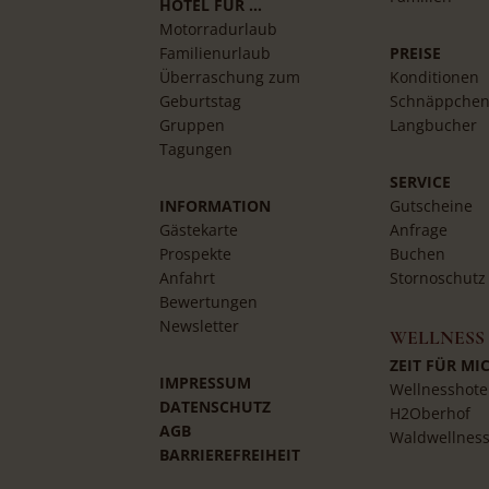
HOTEL FÜR …
Motorradurlaub
Familienurlaub
PREISE
Überraschung zum
Konditionen
Geburtstag
Schnäppche
Gruppen
Langbucher
Tagungen
SERVICE
INFORMATION
Gutscheine
Gästekarte
Anfrage
Prospekte
Buchen
Anfahrt
Stornoschutz
Bewertungen
Newsletter
WELLNESS
ZEIT FÜR MI
IMPRESSUM
Wellnesshote
DATENSCHUTZ
H2Oberhof
AGB
Waldwellnes
BARRIEREFREIHEIT