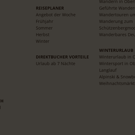
Wandern in Ober
REISEPLANER
Geführte Wande
Angebot der Woche
Wandertouren u
Frühjahr
Wanderung zum
n
Sommer
Schützenbergmo
Herbst
Wanderbares Deu
Winter
WINTERURLAUB
DIREKTBUCHER VORTEILE
Winterurlaub in 
Urlaub ab 7 Nächte
Wintersport in O
Langlauf
Alpinski & Snowb
Weihnachtsmärkt
CH
l
s