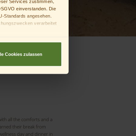
eser Services zustimmen,
a DSGVO einverstanden. Die
U-Standards angesehen.
chungszwecken verarbeitet
deine Eltern oder
lle Cookies zulassen
ith all the comforts and a
arned their break from
 wellness day and dinner in