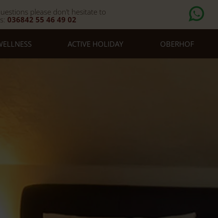
uestions please don’t hesitate to
us:
036842 55 46 49 02
WELLNESS
ACTIVE HOLIDAY
OBERHOF