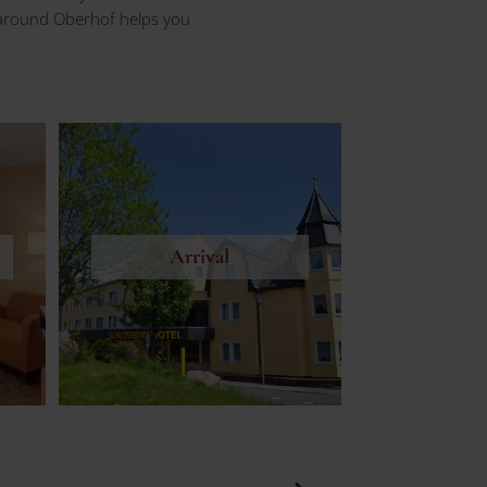
e around Oberhof helps you
Arrival