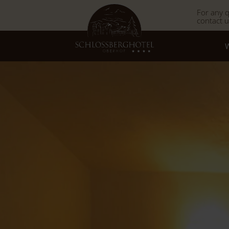
For any q
contact 