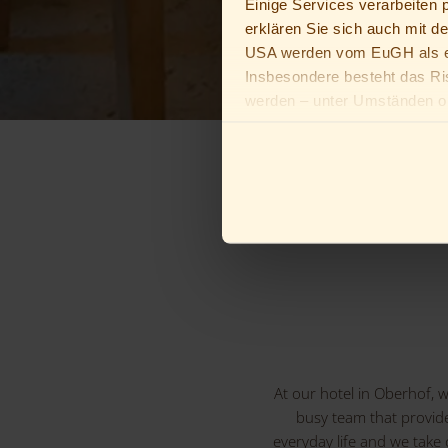
Einige Services verarbeiten
erklären Sie sich auch mit d
USA werden vom EuGH als ei
Insbesondere besteht das Ri
werden – unter Umständen oh
Du bist unter 16 Jahre alt? D
Erziehungsberechtigten bitten
At our hotel in Oberhof, 
busy team that provid
everyday life and we take 